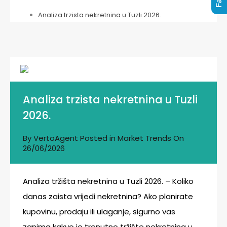
Analiza trzista nekretnina u Tuzli 2026.
Analiza trzista nekretnina u Tuzli
2026.
By
VertoAgent
Posted in
Market Trends
On
26/06/2026
Analiza tržišta nekretnina u Tuzli 2026. – Koliko
danas zaista vrijedi nekretnina? Ako planirate
kupovinu, prodaju ili ulaganje, sigurno vas
zanima kakvo je trenutno tržište nekretnina u