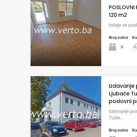
POSLOVNI 
120 m2
Izdaje se pos
Broj soba
Ku
3
Izdavanje
Ljubače Tu
poslovni 
Izdavanje po
Tuzla…
Broj soba
Ku