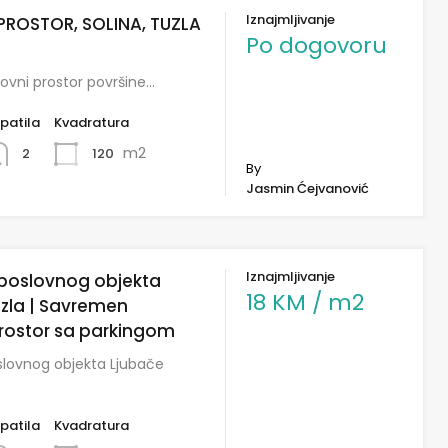
Iznajmljivanje
PROSTOR, SOLINA, TUZLA
Po dogovoru
lovni prostor površine…
patila
Kvadratura
m2
120
2
By
Jasmin Ćejvanović
Iznajmljivanje
 poslovnog objekta
18 KM / m2
zla | Savremen
prostor sa parkingom
slovnog objekta Ljubače
patila
Kvadratura