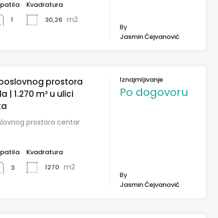
patila
Kvadratura
m2
30,26
1
By
Jasmin Ćejvanović
Iznajmljivanje
 poslovnog prostora
Po dogovoru
a | 1.270 m² u ulici
ta
slovnog prostora centar
patila
Kvadratura
m2
1270
3
By
Jasmin Ćejvanović