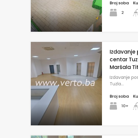
Broj soba
Ku
2
Izdavanje
centar Tuzl
Maršala Ti
Izdavanje po
Tuzla…
Broj soba
Ku
10+