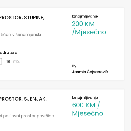
Iznajmljivanje
PROSTOR, STUPINE,
200 KM
/Mjesečno
ktičan višenamjenski
adratura
m2
16
By
Jasmin Ćejvanović
Iznajmljivanje
PROSTOR, SJENJAK,
600 KM /
Mjesečno
i poslovni prostor površine