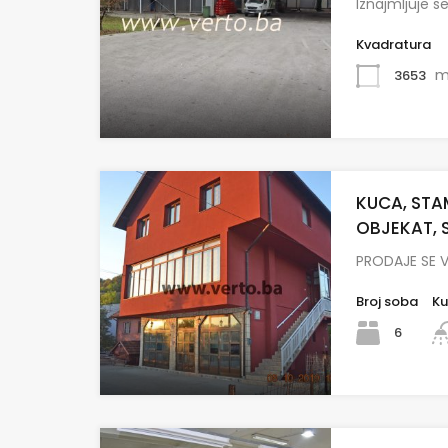
Iznajmljuje s
Kvadratura
m
3653
KUCA, ST
OBJEKAT, S
PRODAJE SE 
Broj soba
Ku
6