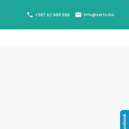
+387 62 988 998
Cjenovnik usluga
Agenti
Blog
info@verto.ba
+387 62 988 998
Facebook