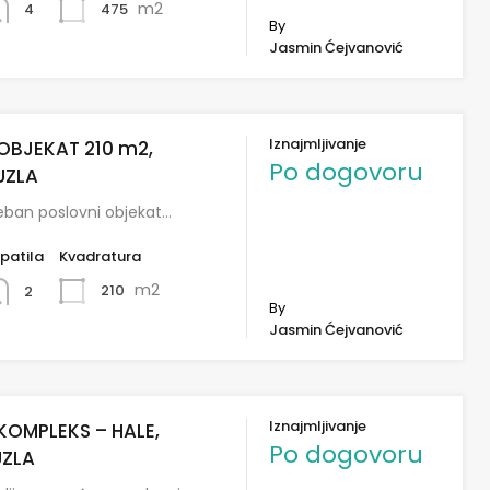
m2
475
4
By
Jasmin Ćejvanović
Iznajmljivanje
OBJEKAT 210 m2,
Po dogovoru
UZLA
seban poslovni objekat…
patila
Kvadratura
m2
210
2
By
Jasmin Ćejvanović
Iznajmljivanje
KOMPLEKS – HALE,
Po dogovoru
UZLA