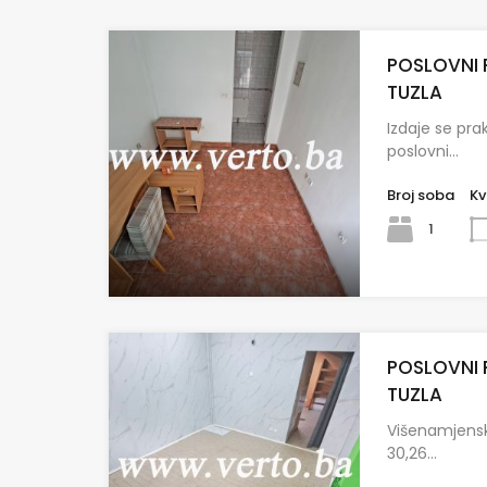
POSLOVNI 
TUZLA
Izdaje se pra
poslovni…
Broj soba
Kv
1
POSLOVNI 
TUZLA
Višenamjensk
30,26…