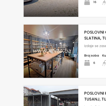
16
POSLOVNI 
SLATINA, T
Izdaje se za
Broj soba
Ku
6
POSLOVNI 
TUSANJ, T