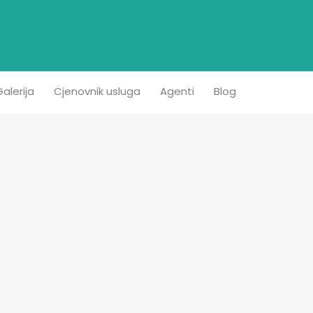
etna
Prodaja
Iznajmljivanje
Kontakt
Galerija
alerija
Cjenovnik usluga
Agenti
Blog