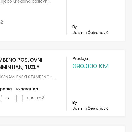
e lijepo uređena poslovni…
2
By
Jasmin Ćejvanović
Prodaja
AMBENO POSLOVNI
390.000 KM
IMIN HAN, TUZLA
VIŠENAMJENSKI STAMBENO –…
patila
Kvadratura
m2
309
6
By
Jasmin Ćejvanović