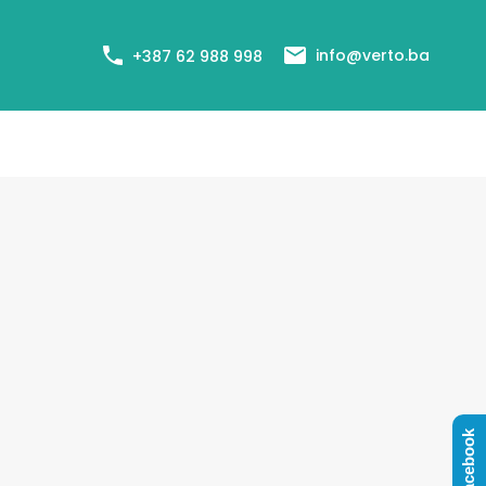
+387 62 988 998
Cjenovnik usluga
Agenti
Blog
info@verto.ba
+387 62 988 998
Facebook