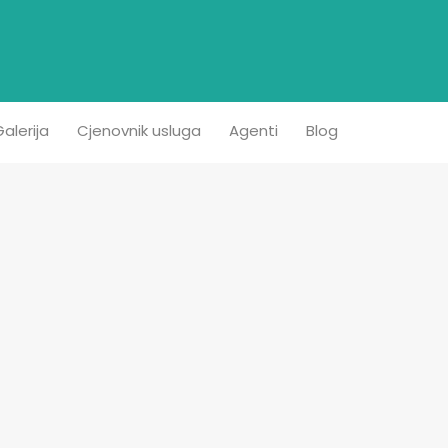
etna
Prodaja
Iznajmljivanje
Kontakt
Galerija
alerija
Cjenovnik usluga
Agenti
Blog