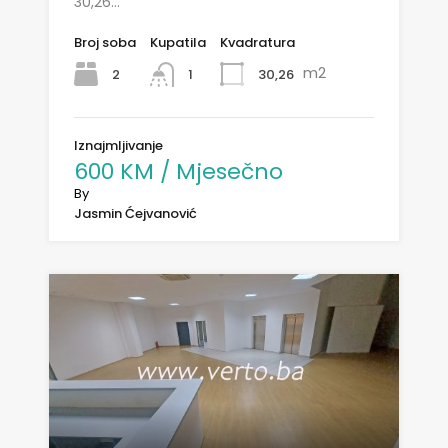
30,26…
Broj soba
Kupatila
Kvadratura
m2
2
30,26
1
Iznajmljivanje
600 KM / Mjesečno
By
Jasmin Ćejvanović