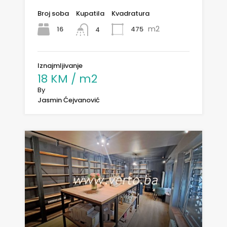
Broj soba
Kupatila
Kvadratura
m2
16
475
4
Iznajmljivanje
18 KM / m2
By
Jasmin Ćejvanović