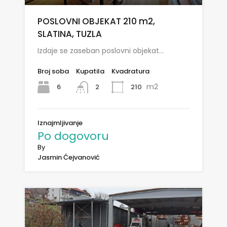
POSLOVNI OBJEKAT 210 m2,
SLATINA, TUZLA
Izdaje se zaseban poslovni objekat…
Broj soba
Kupatila
Kvadratura
m2
6
210
2
Iznajmljivanje
Po dogovoru
By
Jasmin Ćejvanović