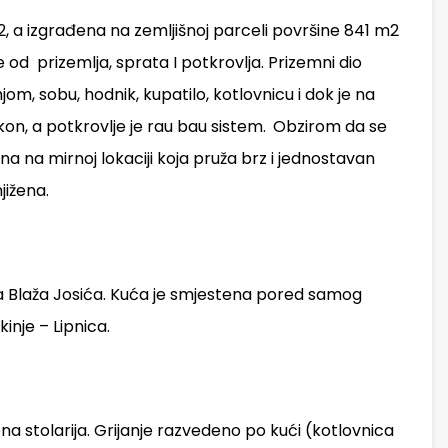
, a izgrađena na zemljišnoj parceli površine 841 m2
e od prizemlja, sprata I potkrovlja. Prizemni dio
m, sobu, hodnik, kupatilo, kotlovnicu i dok je na
kon, a potkrovlje je rau bau sistem.
Obzirom da se
ena na mirnoj lokaciji koja pruža brz i jednostavan
jižena.
Fra Blaža Josića. Kuća je smjestena pored samog
nje – Lipnica.
na stolarija. Grijanje razvedeno po kući (kotlovnica