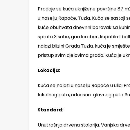
Prodaje se kuća uknjižene površine 87 m2
u naselju Rapače, Tuzla. Kuća se sastoji s
kuće obuhvata dnevnni boravak sa kuhinjo
spratu 3 sobe, gardarober, kupatilo I bal
nalazi blizini Grada Tuzla, kuća je smješt
pristup svim djelovima grada. Kuća je ukn
Lokacija:
Kuća se nalazi u naselju Rapače u ulici 
lokalnog puta, odnosno glavnog puta Buki
Standard:
Unutrašnja drvena stolarija. Vanjska drve