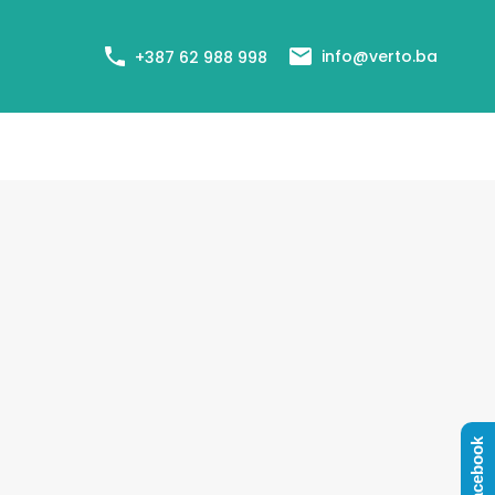
+387 62 988 998
Cjenovnik usluga
Agenti
Blog
info@verto.ba
+387 62 988 998
Facebook