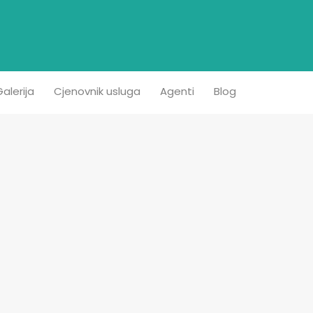
etna
Prodaja
Iznajmljivanje
Kontakt
Galerija
alerija
Cjenovnik usluga
Agenti
Blog