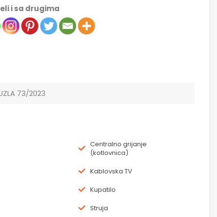
eli i sa drugima
UZLA 73/2023
Centralno grijanje
(kotlovnica)
Kablovska TV
Kupatilo
Struja