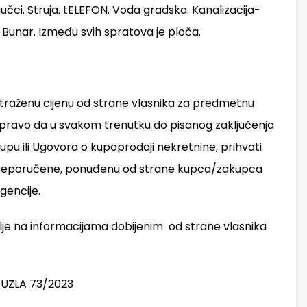
ljučci. Struja. tELEFON. Voda gradska. Kanalizacija-
 Bunar. Između svih spratova je ploča.
traženu cijenu od strane vlasnika za predmetnu
 pravo da u svakom trenutku do pisanog zaključenja
pu ili Ugovora o kupoprodaji nekretnine, prihvati
a od preporučene, ponuđenu od strane kupca/zakupca
gencije.
elje na informacijama dobijenim od strane vlasnika
TUZLA 73/2023