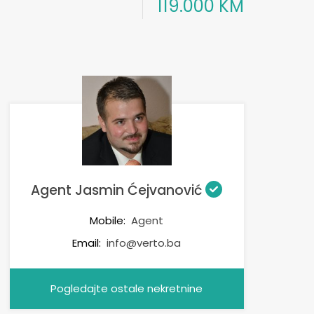
119.000 KM
Agent Jasmin Ćejvanović
Mobile:
Agent
Email:
info@verto.ba
Pogledajte ostale nekretnine