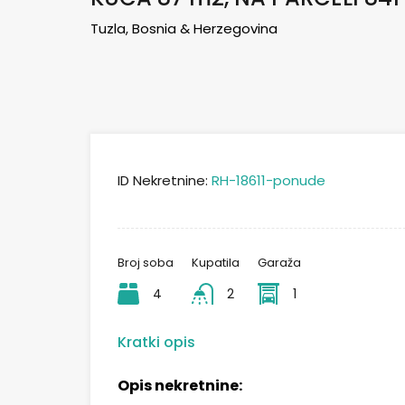
Tuzla, Bosnia & Herzegovina
ID Nekretnine:
RH-18611-ponude
Broj soba
Kupatila
Garaža
4
2
1
Kratki opis
Opis nekretnine: