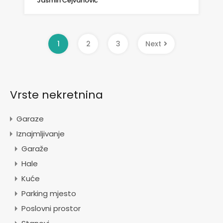
Jasmin Ćejvanović
1
2
3
Next
Vrste nekretnina
Garaze
Iznajmljivanje
Garaže
Hale
Kuće
Parking mjesto
Poslovni prostor