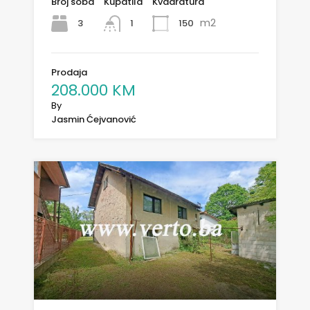
Broj soba
Kupatila
Kvadratura
m2
3
150
1
Prodaja
208.000 KM
By
Jasmin Ćejvanović