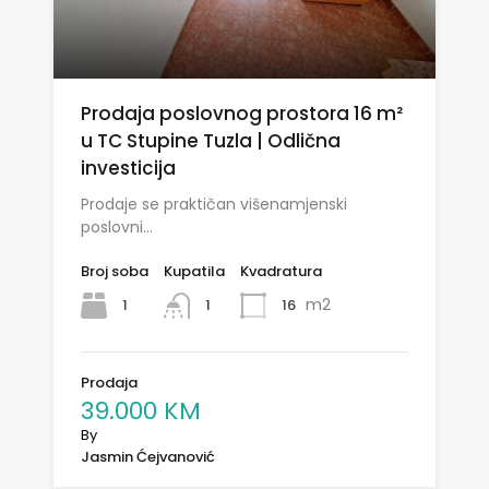
Prodaja poslovnog prostora 16 m²
u TC Stupine Tuzla | Odlična
investicija
Prodaje se praktičan višenamjenski
poslovni…
Broj soba
Kupatila
Kvadratura
m2
1
16
1
Prodaja
39.000 KM
By
Jasmin Ćejvanović