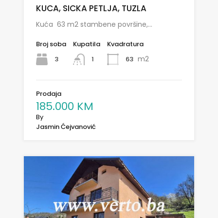
KUCA, SICKA PETLJA, TUZLA
Kuća 63 m2 stambene površine,…
Broj soba
Kupatila
Kvadratura
m2
3
63
1
Prodaja
185.000 KM
By
Jasmin Ćejvanović