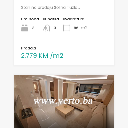
Stan na prodaju Solina Tuzla…
Broj soba
Kupatila
Kvadratura
m2
3
86
3
Prodaja
2.779 KM /m2