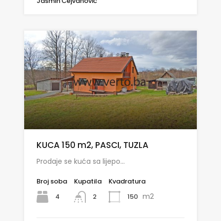
Jasmin Ćejvanović
KUCA 150 m2, PASCI, TUZLA
Prodaje se kuća sa lijepo…
Broj soba
Kupatila
Kvadratura
m2
4
150
2