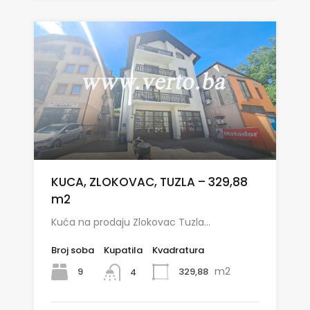
KUCA, ZLOKOVAC, TUZLA – 329,88
m2
Kuća na prodaju Zlokovac Tuzla…
Broj soba
Kupatila
Kvadratura
m2
9
329,88
4