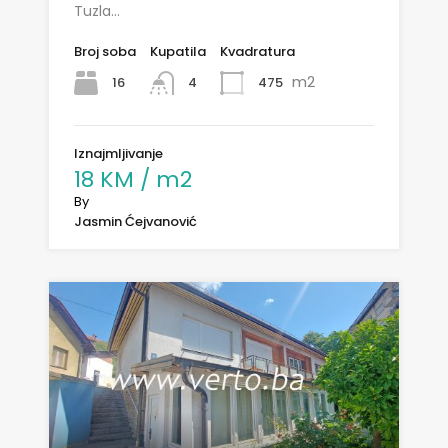
Tuzla…
Broj soba
Kupatila
Kvadratura
m2
16
475
4
Iznajmljivanje
18 KM / m2
By
Jasmin Ćejvanović