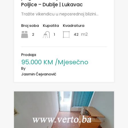
Poljice – Dublje | Lukavac
Tražite vikendicu u neposrednoj blizini…
Broj soba
Kupatila
Kvadratura
m2
2
42
1
Prodaja
95.000 KM /Mjesečno
By
Jasmin Ćejvanović