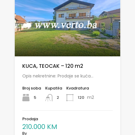
KUCA, TEOCAK – 120 m2
Opis nekretnine: Prodaje se kuća…
Broj soba
Kupatila
Kvadratura
m2
5
120
2
Prodaja
210.000 KM
By