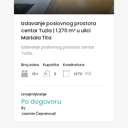
Izdavanje poslovnog prostora
centar Tuzla | 1.270 m² u ulici
Maršala Tita
Izdavanje poslovnog prostora centar
Tuzla…
Broj soba
Kupatila
Kvadratura
m2
10+
1270
3
Iznajmljivanje
Po dogovoru
By
Jasmin Ćejvanović