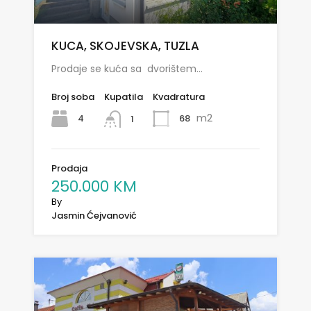
KUCA, SKOJEVSKA, TUZLA
Prodaje se kuća sa dvorištem…
Broj soba
Kupatila
Kvadratura
m2
4
68
1
Prodaja
250.000 KM
By
Jasmin Ćejvanović