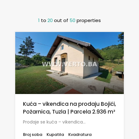
1
to
20
out of
50
properties
Kuća – vikendica na prodaju Bojići,
Požarnica, Tuzla | Parcela 2.936 m²
Prodaje se kuća – vikendica…
Broj soba
Kupatila
Kvadratura