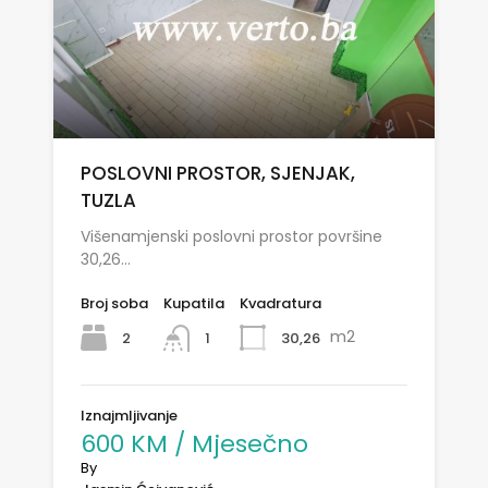
POSLOVNI PROSTOR, SJENJAK,
TUZLA
Višenamjenski poslovni prostor površine
30,26…
Broj soba
Kupatila
Kvadratura
m2
2
30,26
1
Iznajmljivanje
600 KM / Mjesečno
By