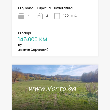
Broj soba
Kupatila
Kvadratura
m2
4
120
2
Prodaja
145.000 KM
By
Jasmin Ćejvanović