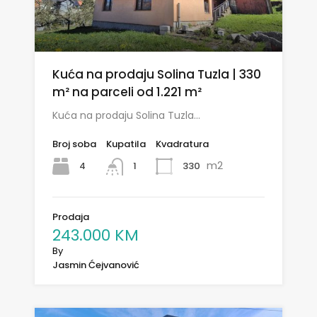
Kuća na prodaju Solina Tuzla | 330
m² na parceli od 1.221 m²
Kuća na prodaju Solina Tuzla…
Broj soba
Kupatila
Kvadratura
m2
4
330
1
Prodaja
243.000 KM
By
Jasmin Ćejvanović