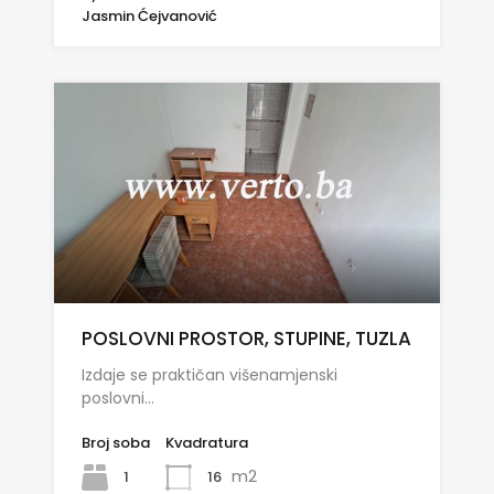
Jasmin Ćejvanović
POSLOVNI PROSTOR, STUPINE, TUZLA
Izdaje se praktičan višenamjenski
poslovni…
Broj soba
Kvadratura
m2
1
16