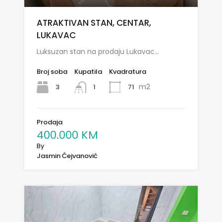
ATRAKTIVAN STAN, CENTAR,
LUKAVAC
Luksuzan stan na prodaju Lukavac…
Broj soba
Kupatila
Kvadratura
m2
3
71
1
Prodaja
400.000 KM
By
Jasmin Ćejvanović