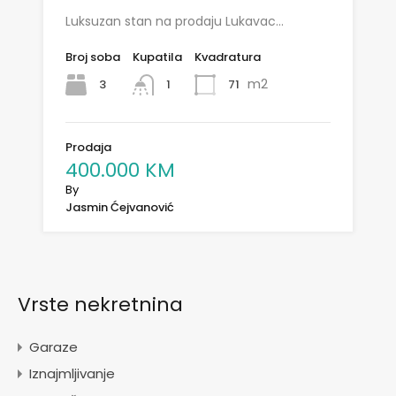
Luksuzan stan na prodaju Lukavac…
Broj soba
Kupatila
Kvadratura
m2
3
71
1
Prodaja
400.000 KM
By
Jasmin Ćejvanović
Vrste nekretnina
Garaze
Iznajmljivanje