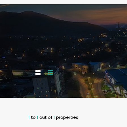
1
to
1
out of
1
properties