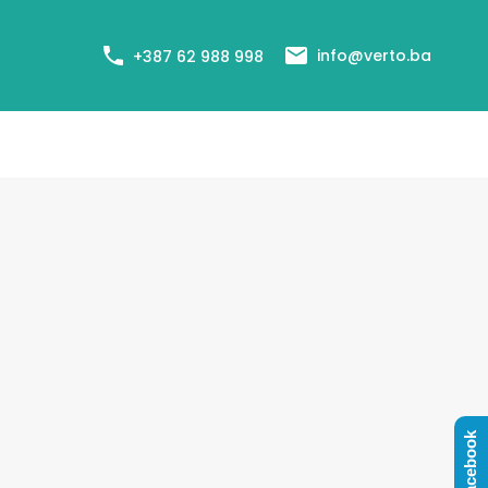
+387 62 988 998
Cjenovnik usluga
Agenti
Blog
info@verto.ba
+387 62 988 998
Facebook