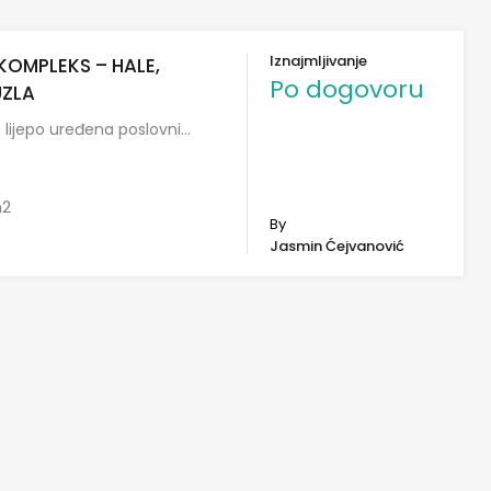
Iznajmljivanje
KOMPLEKS – HALE,
Po dogovoru
UZLA
e lijepo uređena poslovni…
2
By
Jasmin Ćejvanović