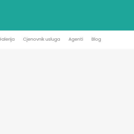
etna
Prodaja
Iznajmljivanje
Kontakt
Galerija
alerija
Cjenovnik usluga
Agenti
Blog