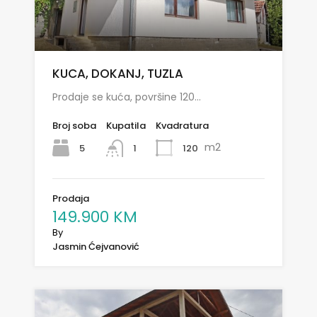
KUCA, DOKANJ, TUZLA
Prodaje se kuća, površine 120…
Broj soba
Kupatila
Kvadratura
m2
5
120
1
Prodaja
149.900 KM
By
Jasmin Ćejvanović