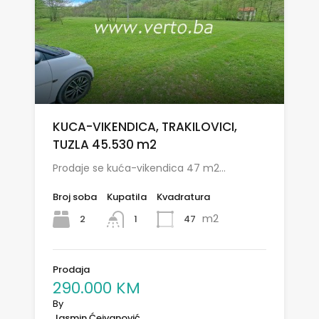
KUCA-VIKENDICA, TRAKILOVICI,
TUZLA 45.530 m2
Prodaje se kuća-vikendica 47 m2…
Broj soba
Kupatila
Kvadratura
m2
2
47
1
Prodaja
290.000 KM
By
Jasmin Ćejvanović