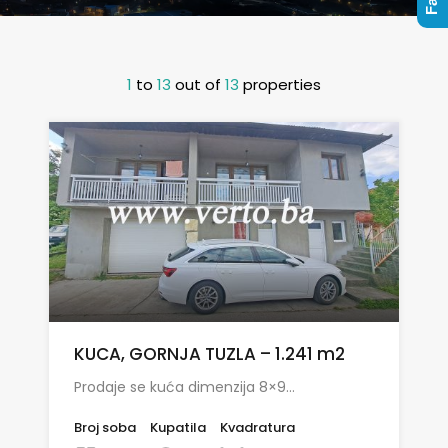
1
to
13
out of
13
properties
KUCA, GORNJA TUZLA – 1.241 m2
Prodaje se kuća dimenzija 8×9…
Broj soba
Kupatila
Kvadratura