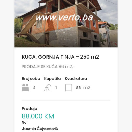
KUCA, GORNJA TINJA – 250 m2
PRODAJE SE KUĆA 86 m2,…
Broj soba
Kupatila
Kvadratura
m2
4
86
1
Prodaja
88.000 KM
By
Jasmin Ćejvanović