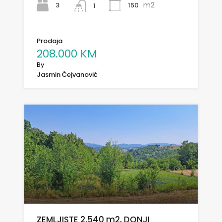
m2
3
150
1
Prodaja
208.000 KM
By
Jasmin Ćejvanović
ZEMLJISTE 2.540 m2, DONJI