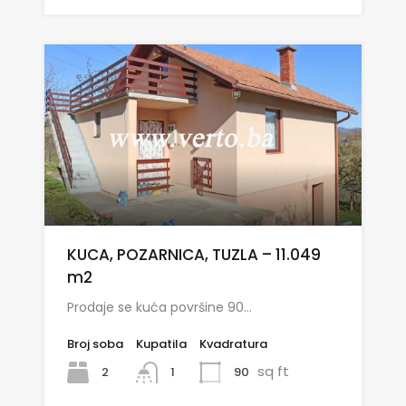
KUCA, POZARNICA, TUZLA – 11.049
m2
Prodaje se kuća površine 90…
Broj soba
Kupatila
Kvadratura
sq ft
2
90
1