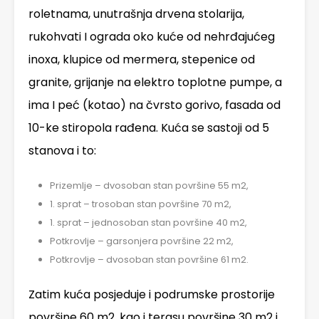
roletnama, unutrašnja drvena stolarija,
rukohvati I ograda oko kuće od nehrđajućeg
inoxa, klupice od mermera, stepenice od
granite, grijanje na elektro toplotne pumpe, a
ima I peć (kotao) na čvrsto gorivo, fasada od
10-ke stiropola rađena. Kuća se sastoji od 5
stanova i to:
Prizemlje – dvosoban stan površine 55 m2,
1. sprat – trosoban stan površine 70 m2,
1. sprat – jednosoban stan površine 40 m2,
Potkrovlje – garsonjera površine 22 m2,
Potkrovlje – dvosoban stan površine 61 m2.
Zatim kuća posjeduje i podrumske prostorije
površine 60 m2, kao i terasu površine 30 m2 i