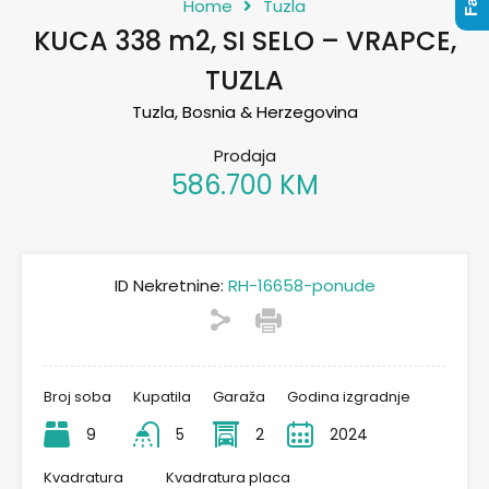
Home
Tuzla
KUCA 338 m2, SI SELO – VRAPCE,
TUZLA
Tuzla, Bosnia & Herzegovina
Prodaja
586.700 KM
ID Nekretnine:
RH-16658-ponude
Broj soba
Kupatila
Garaža
Godina izgradnje
9
5
2
2024
Kvadratura
Kvadratura placa