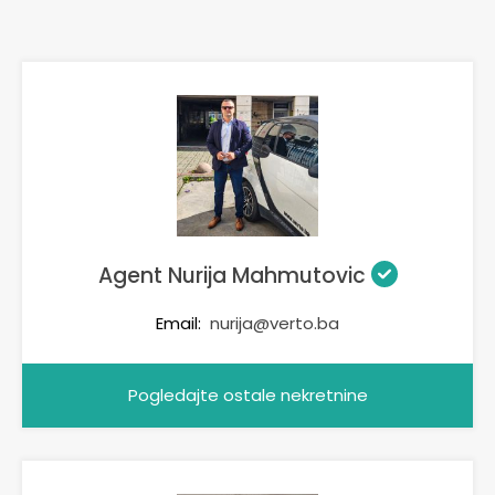
Agent Nurija Mahmutovic
Email:
nurija@verto.ba
Pogledajte ostale nekretnine