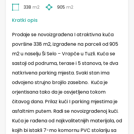
338
m2
905
m2
Kratki opis
Prodaje se novoizgrađena I atraktivna kuća
površine 338 m2, izgrađene na parceli od 905
m2 u naselju Ši Selo – Vrapče u Tuzli. Kuća se
sastoji od podruma, terase i 5 stanova, te dva
natkrivena parking mjesta. Svaki stan ima
odvojeno strujno brojilo zasebno. Kuća je
orjentisana tako da je osvjetljena tokom
čitavog dana. Prilaz kući I parking mjestima je
asfaltnim putem. Radi se novoizgrađenoj kući.
Kuća je rađena od najkvalitetnijih materijala, od
kojih bi istakli 7-mo komornu PVC stolariju sa