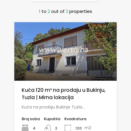
1
to
2
out of
2
properties
Kuća 120 m² na prodaju u Bukinju,
Tuzla | Mirna lokacija
Kuća na prodaju Bukinje Tuzla…
Broj soba
Kupatila
Kvadratura
m2
4
120
2