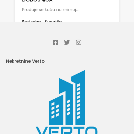
Prodaje se kuća na mirnoj…
Broj soba
Kupatila
3
1
Prodaja
138.000 KM
Nekretnine Verto
By
Jasmin Ćejvanović
Vrste nekretnina
Garaze
Iznajmljivanje