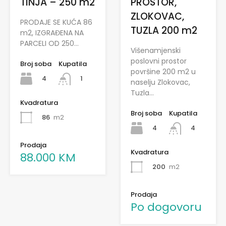
TINJA – 250 m2
PROSTOR,
ZLOKOVAC,
PRODAJE SE KUĆA 86
TUZLA 200 m2
m2, IZGRAĐENA NA
PARCELI OD 250…
Višenamjenski
poslovni prostor
Broj soba
Kupatila
površine 200 m2 u
4
1
naselju Zlokovac,
Tuzla…
Kvadratura
Broj soba
Kupatila
86
m2
4
4
Prodaja
Kvadratura
88.000 KM
200
m2
Prodaja
Po dogovoru