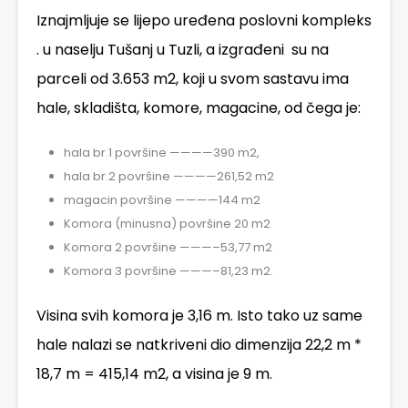
Iznajmljuje se lijepo uređena poslovni kompleks
. u naselju Tušanj u Tuzli, a izgrađeni su na
parceli od 3.653 m2, koji u svom sastavu ima
hale, skladišta, komore, magacine, od čega je:
hala br.1 površine ————390 m2,
hala br.2 površine ————261,52 m2
magacin površine ————144 m2
Komora (minusna) površine 20 m2
Komora 2 površine ———–53,77 m2
Komora 3 površine ———–81,23 m2.
Visina svih komora je 3,16 m. Isto tako uz same
hale nalazi se natkriveni dio dimenzija 22,2 m *
18,7 m = 415,14 m2, a visina je 9 m.