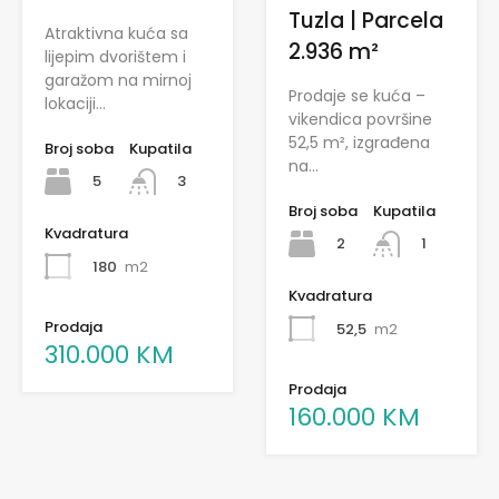
Tuzla | Parcela
Atraktivna kuća sa
2.936 m²
lijepim dvorištem i
garažom na mirnoj
Prodaje se kuća –
lokaciji…
vikendica površine
52,5 m², izgrađena
Broj soba
Kupatila
na…
5
3
Broj soba
Kupatila
Kvadratura
2
1
180
m2
Kvadratura
Prodaja
52,5
m2
310.000 KM
Prodaja
160.000 KM