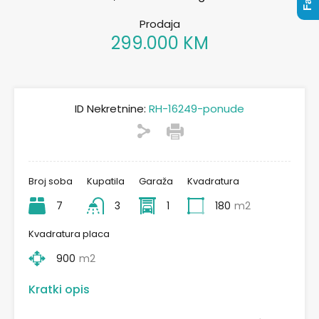
Prodaja
299.000 KM
ID Nekretnine:
RH-16249-ponude
Broj soba
Kupatila
Garaža
Kvadratura
7
3
1
180
m2
Kvadratura placa
900
m2
Kratki opis