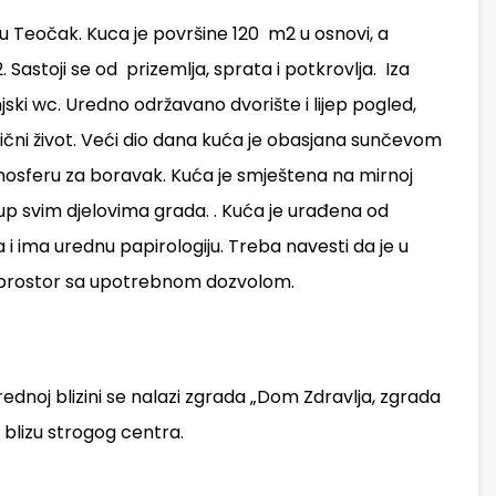
stu Teočak. Kuca je površine 120 m2 u osnovi, a
 Sastoji se od prizemlja, sprata i potkrovlja. Iza
njski wc. Uredno održavano dvorište i lijep pogled,
ični život. Veći dio dana kuća je obasjana sunčevom
osferu za boravak. Kuća je smještena na mirnoj
stup svim djelovima grada. . Kuća je urađena od
na i ima urednu papirologiju. Treba navesti da je u
ni prostor sa upotrebnom dozvolom.
ednoj blizini se nalazi zgrada „Dom Zdravlja, zgrada
 blizu strogog centra.