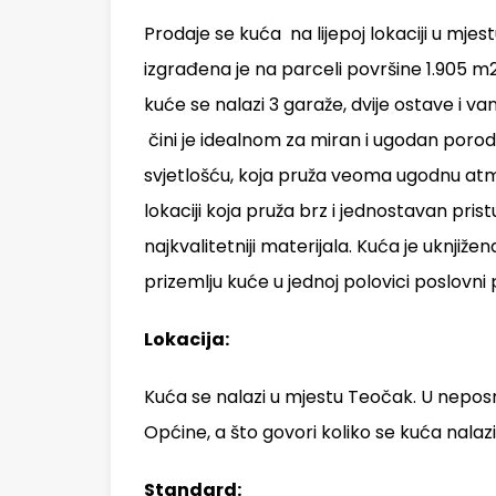
Prodaje se kuća na lijepoj lokaciji u mje
izgrađena je na parceli površine 1.905 m2.
kuće se nalazi 3 garaže, dvije ostave i va
čini je idealnom za miran i ugodan porod
svjetlošću, koja pruža veoma ugodnu atm
lokaciji koja pruža brz i jednostavan pri
najkvalitetniji materijala. Kuća je uknjiže
prizemlju kuće u jednoj polovici poslov
Lokacija:
Kuća se nalazi u mjestu Teočak. U neposr
Općine, a što govori koliko se kuća nalazi
Standard: