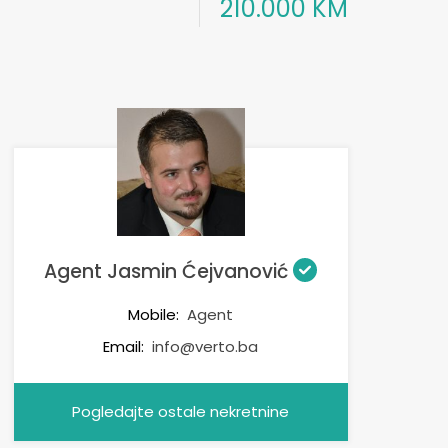
210.000 KM
Agent Jasmin Ćejvanović
Mobile:
Agent
Email:
info@verto.ba
Pogledajte ostale nekretnine