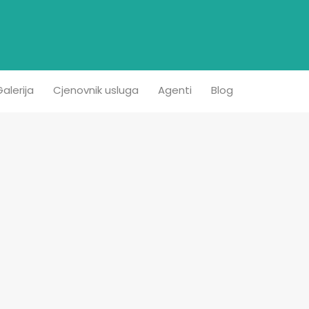
etna
Prodaja
Iznajmljivanje
Kontakt
Galerija
alerija
Cjenovnik usluga
Agenti
Blog