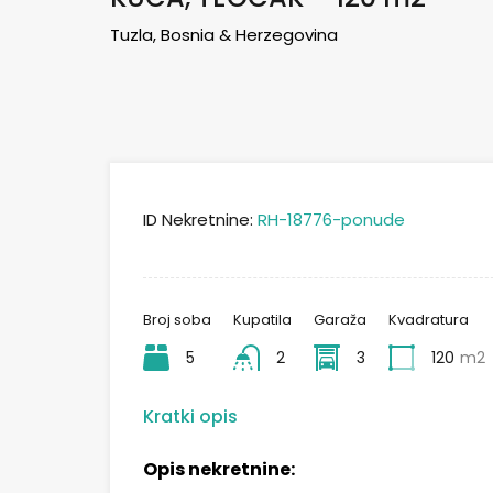
Tuzla, Bosnia & Herzegovina
ID Nekretnine:
RH-18776-ponude
Broj soba
Kupatila
Garaža
Kvadratura
5
2
3
120
m2
Kratki opis
Opis nekretnine: