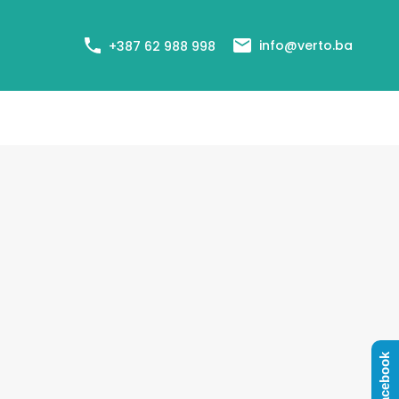
+387 62 988 998
Cjenovnik usluga
Agenti
Blog
info@verto.ba
+387 62 988 998
Facebook