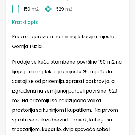
150
m2
529
m2
Kratki opis
Kuca sa garazom na mirnoj lokaciji u mjestu
Gornja Tuzla
Prodaje se kuća stambene površine 150 m2 na
lijepoj i mirnoj lokaciji u mjestu Gornja Tuzla.
Sastoji se od prizemlja, sprata i potkrovlja, a
izgrađena na zemljišnoj parceli površine 529
m2. Na prizemlju se nalazi jedna velika
prostorija sa kuhinjom i kupatilom. Na prvom
spratu se nalazi dnevni boravak, kuhinja sa
trpezarijom, kupatilo, dvije spavaće sobe i