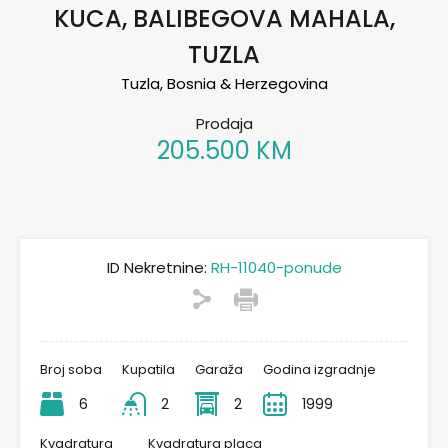
KUCA, BALIBEGOVA MAHALA,
TUZLA
Tuzla, Bosnia & Herzegovina
Prodaja
205.500 KM
ID Nekretnine:
RH-11040-ponude
Broj soba
Kupatila
Garaža
Godina izgradnje
6
2
2
1999
Kvadratura
Kvadratura placa