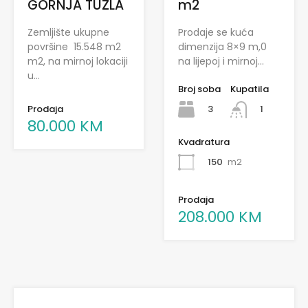
m2
GORNJA TUZLA
Prodaje se kuća
Zemljište ukupne
dimenzija 8×9 m,0
površine 15.548 m2
na lijepoj i mirnoj…
m2, na mirnoj lokaciji
u…
Broj soba
Kupatila
Prodaja
3
1
80.000 KM
Kvadratura
150
m2
Prodaja
208.000 KM