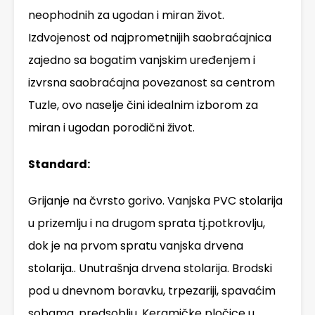
neophodnih za ugodan i miran život.
Izdvojenost od najprometnijih saobraćajnica
zajedno sa bogatim vanjskim uređenjem i
izvrsna saobraćajna povezanost sa centrom
Tuzle, ovo naselje čini idealnim izborom za
miran i ugodan porodični život.
Standard:
Grijanje na čvrsto gorivo. Vanjska PVC stolarija
u prizemlju i na drugom sprata tj.potkrovlju,
dok je na prvom spratu vanjska drvena
stolarija.. Unutrašnja drvena stolarija. Brodski
pod u dnevnom boravku, trpezariji, spavaćim
sobama, predsoblju. Keramičke pločice u