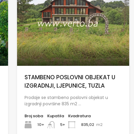
STAMBENO POSLOVNI OBJEKAT U
IZGRADNJI, LJEPUNICE, TUZLA
Prodaje se stambeno poslovni objekat u
izgradnji površine 835 m2 …
Broj soba
Kupatila
Kvadratura
10+
835,02
m2
5+