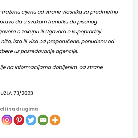
 traženu cijenu od strane vlasnika za predmetnu
a pravo da u svakom trenutku do pisanog
govora o zakupu ili Ugovora o kupoprodaji
i niža, ista ili visa od preporučene, ponuđenu od
abere uz posredovanje agencije.
melje na informacijama dobijenim od strane
TUZLA 73/2023
eli i sa drugima