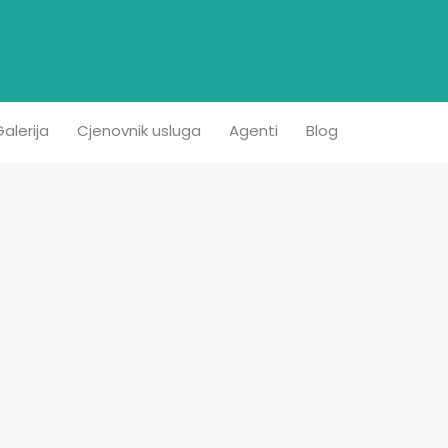
etna
Prodaja
Iznajmljivanje
Kontakt
Galerija
alerija
Cjenovnik usluga
Agenti
Blog