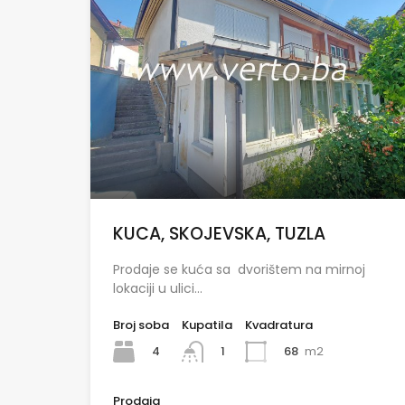
KUCA, SKOJEVSKA, TUZLA
Prodaje se kuća sa dvorištem na mirnoj
lokaciji u ulici…
Broj soba
Kupatila
Kvadratura
4
68
m2
1
Prodaja