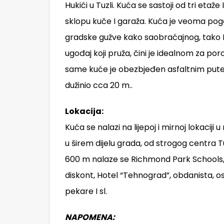
Hukići u Tuzli. Kuća se sastoji od tri etaže
sklopu kuče I garaža. Kuća je veoma pogo
gradske gužve kako saobraćajnog, tako I pj
ugođaj koji pruža, čini je idealnom za por
same kuće je obezbjeđen asfaltnim pute
dužinio cca 20 m..
Lokacija:
Kuća se nalazi na lijepoj i mirnoj lokaciji
u širem dijelu grada, od strogog centra 
600 m nalaze se Richmond Park Schools, P
diskont, Hotel “Tehnograd”, obdanista, osn
pekare I sl.
NAPOMENA: