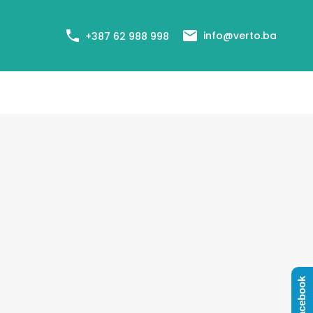
+387 62 988 998
Cjenovnik usluga
Agenti
Blog
info@verto.ba
+387 62 988 998
Facebook