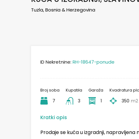
Tuzla, Bosnia & Herzegovina
ID Nekretnine:
RH-18647-ponude
Broj soba
Kupatila
Garaža
Kvadratura pl
7
3
1
350
m2
Kratki opis
Prodaje se kuća u izgradnji, napravljena 