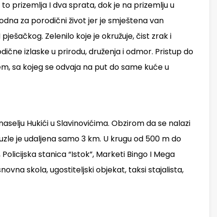
 I to prizemlja I dva sprata, dok je na prizemlju u
dna za porodični život jer je smještena van
ešačkog. Zelenilo koje je okružuje, čist zrak i
odične izlaske u prirodu, druženja i odmor. Pristup do
m, sa kojeg se odvaja na put do same kuće u
 u naselju Hukići u Slavinovićima. Obzirom da se nalazi
Tuzle je udaljena samo 3 km. U krugu od 500 m do
olicijska stanica “Istok”, Marketi Bingo I Mega
ovna skola, ugostiteljski objekat, taksi stajalista,