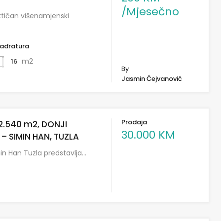
/Mjesečno
ktičan višenamjenski
adratura
m2
16
By
Jasmin Ćejvanović
Prodaja
2.540 m2, DONJI
30.000 KM
– SIMIN HAN, TUZLA
in Han Tuzla predstavlja…