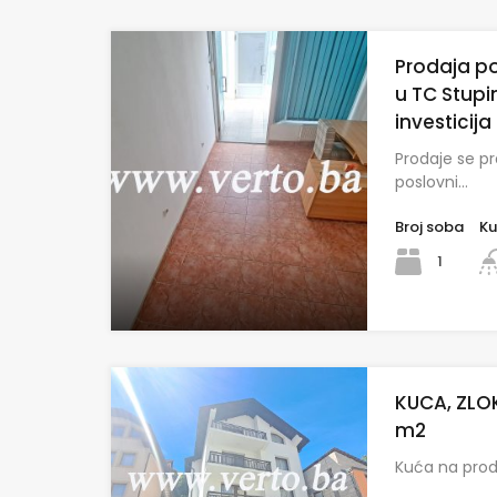
Prodaja p
u TC Stupi
investicija
Prodaje se p
poslovni…
Broj soba
Ku
1
KUCA, ZLO
m2
Kuća na prod