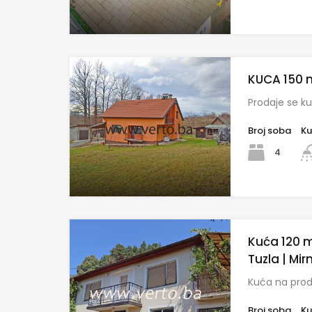
KUCA 150 m
Prodaje se ku
Broj soba
Ku
4
Kuća 120 m
Tuzla | Mir
Kuća na prod
Broj soba
Ku