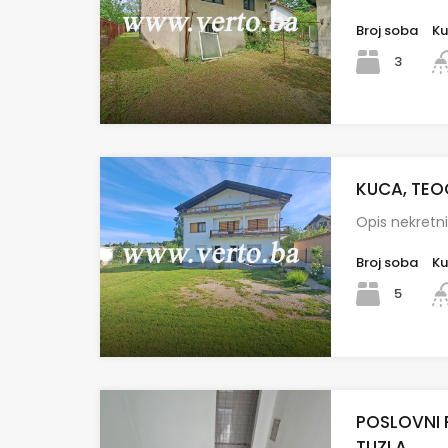
Broj soba
Ku
3
KUCA, TEO
Opis nekretn
Broj soba
Ku
5
POSLOVNI 
TUZLA