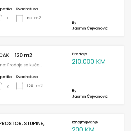
patila
Kvadratura
m2
63
1
By
Jasmin Ćejvanović
Prodaja
CAK – 120 m2
210.000 KM
ine: Prodaje se kuća…
patila
Kvadratura
m2
120
2
By
Jasmin Ćejvanović
Iznajmljivanje
PROSTOR, STUPINE,
200 KM