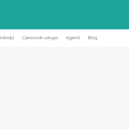
etna
Prodaja
Iznajmljivanje
Kontakt
Galerija
alerija
Cjenovnik usluga
Agenti
Blog