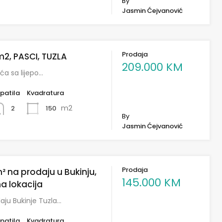
By
Jasmin Ćejvanović
Prodaja
2, PASCI, TUZLA
209.000 KM
ća sa lijepo…
patila
Kvadratura
m2
150
2
By
Jasmin Ćejvanović
Prodaja
² na prodaju u Bukinju,
145.000 KM
na lokacija
aju Bukinje Tuzla…
patila
Kvadratura