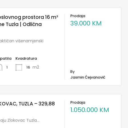
Prodaja
oslovnog prostora 16 m²
39.000 KM
ne Tuzla | Odlična
raktičan višenamjenski
patila
Kvadratura
m2
16
1
By
Jasmin Ćejvanović
Prodaja
KOVAC, TUZLA – 329,88
1.050.000 KM
aju Zlokovac Tuzla…