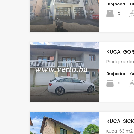
Broj soba
Ku
9
KUCA, GOR
Prodaje se k
Broj soba
Ku
3
KUCA, SICK
Kuća 63 m2 