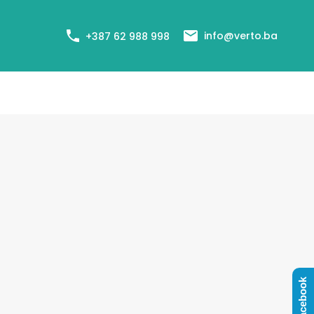
+387 62 988 998
Cjenovnik usluga
Agenti
Blog
info@verto.ba
+387 62 988 998
Facebook