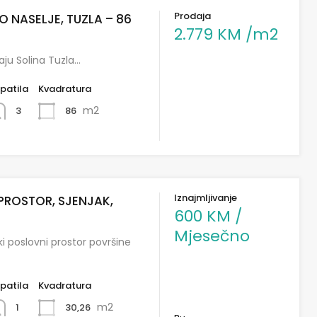
Prodaja
O NASELJE, TUZLA – 86
2.779 KM /m2
aju Solina Tuzla…
patila
Kvadratura
m2
86
3
Iznajmljivanje
PROSTOR, SJENJAK,
600 KM /
Mjesečno
i poslovni prostor površine
patila
Kvadratura
m2
30,26
1