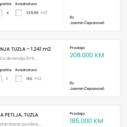
patila
Kvadratura
m2
329,88
4
By
Jasmin Ćejvanović
Prodaja
NJA TUZLA – 1.241 m2
208.000 KM
uća dimenzija 8×9…
patila
Kvadratura
m2
150
1
By
Jasmin Ćejvanović
Prodaja
A PETLJA, TUZLA
185.000 KM
stambene površine,…