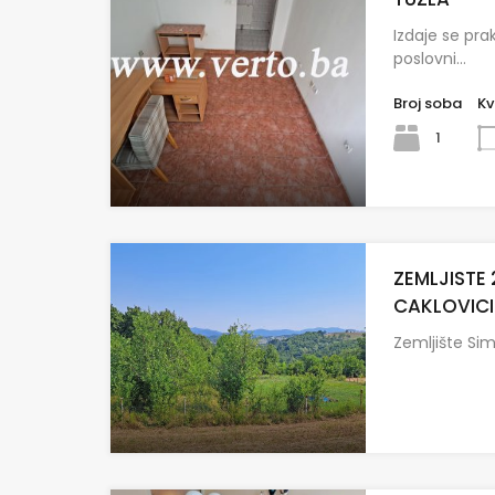
Izdaje se pra
poslovni…
Broj soba
Kv
1
ZEMLJISTE 
CAKLOVICI 
Zemljište Sim