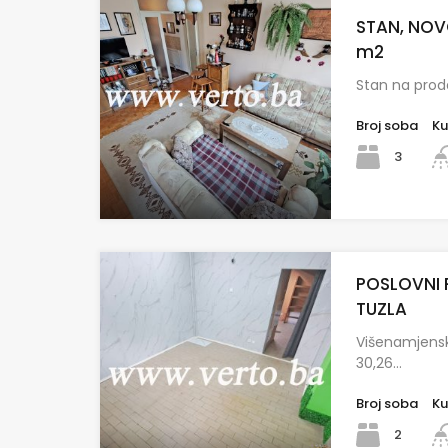
STAN, NOV
m2
Stan na prod
Broj soba
Ku
3
POSLOVNI 
TUZLA
Višenamjensk
30,26…
Broj soba
Ku
2