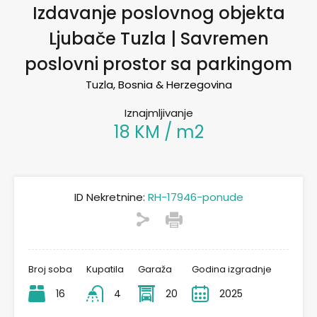
Izdavanje poslovnog objekta
Ljubače Tuzla | Savremen
poslovni prostor sa parkingom
Tuzla, Bosnia & Herzegovina
Iznajmljivanje
18 KM / m2
ID Nekretnine:
RH-17946-ponude
Broj soba
Kupatila
Garaža
Godina izgradnje
16
4
20
2025