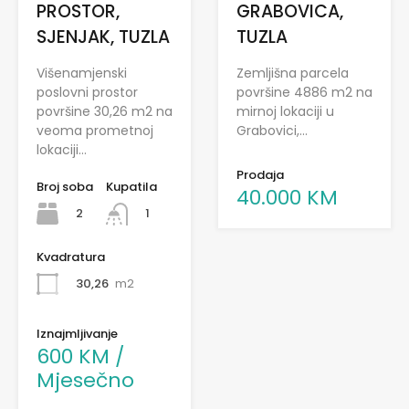
PROSTOR,
GRABOVICA,
SJENJAK, TUZLA
TUZLA
Višenamjenski
Zemljišna parcela
poslovni prostor
površine 4886 m2 na
površine 30,26 m2 na
mirnoj lokaciji u
veoma prometnoj
Grabovici,…
lokaciji…
Prodaja
Broj soba
Kupatila
40.000 KM
2
1
Kvadratura
30,26
m2
Iznajmljivanje
600 KM /
Mjesečno