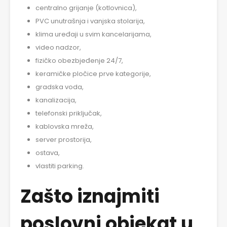
centralno grijanje (kotlovnica),
PVC unutrašnja i vanjska stolarija,
klima uređaji u svim kancelarijama,
video nadzor,
fizičko obezbjeđenje 24/7,
keramičke pločice prve kategorije,
gradska voda,
kanalizacija,
telefonski priključak,
kablovska mreža,
server prostorija,
ostava,
vlastiti parking.
Zašto iznajmiti
poslovni objekat u