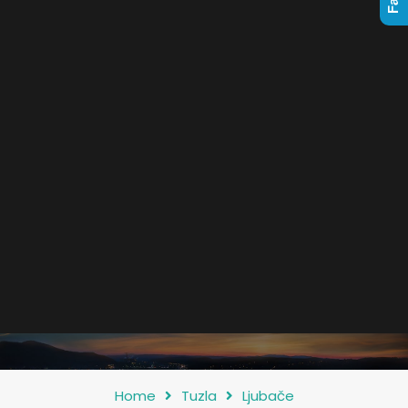
Home
Tuzla
Ljubače