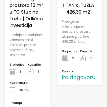
prostora 16 m²
TITANIK, TUZLA
u TC Stupine
– 426,30 m2
Tuzla | Odlična
Prodaje se
investicija
višenamjenski
poslovni prostora
Prodaje se praktičan
ukupne površine
višenamjenski
426,30 m2 u…
poslovni prostor
površine 16 m²,
Broj soba
Kupatila
smješten…
9
9
Broj soba
Kupatila
Prodaja
1
1
Po dogovoru
Kvadratura
16
m2
Prodaja