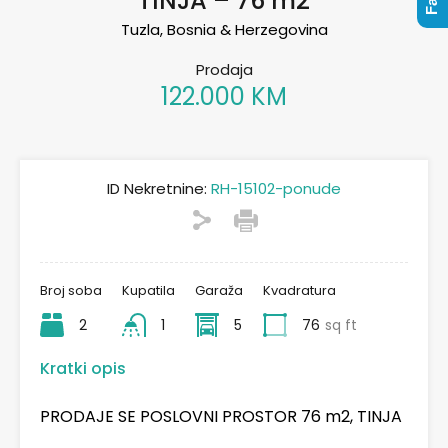
TINJA – 76 m2
Tuzla, Bosnia & Herzegovina
Prodaja
122.000 KM
ID Nekretnine:
RH-15102-ponude
Broj soba
Kupatila
Garaža
Kvadratura
2
1
5
76
sq ft
Kratki opis
PRODAJE SE POSLOVNI PROSTOR 76 m2, TINJA