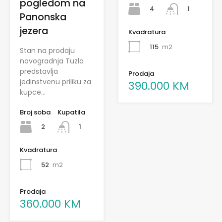
pogledom na
4
1
Panonska
jezera
Kvadratura
115
m2
Stan na prodaju
novogradnja Tuzla
predstavlja
Prodaja
jedinstvenu priliku za
390.000 KM
kupce…
Broj soba
Kupatila
2
1
Kvadratura
52
m2
Prodaja
360.000 KM