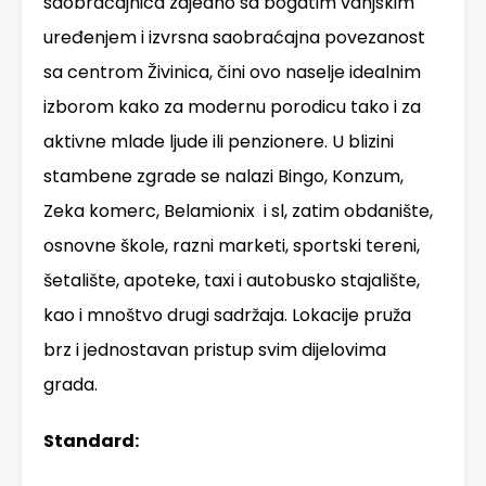
saobraćajnica zajedno sa bogatim vanjskim
uređenjem i izvrsna saobraćajna povezanost
sa centrom Živinica, čini ovo naselje idealnim
izborom kako za modernu porodicu tako i za
aktivne mlade ljude ili penzionere. U blizini
stambene zgrade se nalazi Bingo, Konzum,
Zeka komerc, Belamionix i sl, zatim obdanište,
osnovne škole, razni marketi, sportski tereni,
šetalište, apoteke, taxi i autobusko stajalište,
kao i mnoštvo drugi sadržaja. Lokacije pruža
brz i jednostavan pristup svim dijelovima
grada.
Standard: