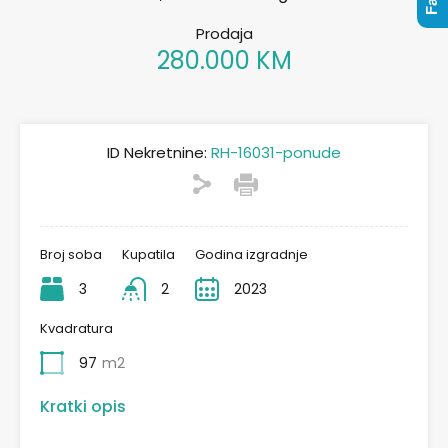
Prodaja
280.000 KM
ID Nekretnine:
RH-16031-ponude
Broj soba
Kupatila
Godina izgradnje
3
2
2023
Kvadratura
97
m2
Kratki opis