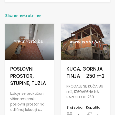
Slične nekretnine
POSLOVNI
KUCA, GORNJA
PROSTOR,
TINJA – 250 m2
STUPINE, TUZLA
PRODAJE SE KUĆA 86
m2, IZGRAĐENA NA
Izdaje se praktičan
PARCELI OD 250…
višenamjenski
poslovni prostor na
Broj soba
Kupatila
odličnoj lokaciji u…
4
1