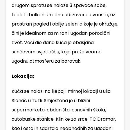
drugom spratu se nalaze 3 spavace sobe,
toalet i balkon. Uredno održavano dvorište, uz
prostran pogled i obilje zelenila koje je okružuje,
čini je idealnom za miran i ugodan porodični
život. Veći dio dana kuća je obasjana
sunčevom svjetlošću, koja pruža veoma
ugodnu atmosferu za boravak.
Lokacija:
Kuća se nalazi na lijepoj i mirnoj lokaciji u ulici
Slanac u Tuzli. Smještena je u blizini
supermarketa, obdaništa, osnovnih škola,
autobuske stanice, Klinike za srce, TC Dramar,
kao i ostalih sadržaja neophodnih za ugodan i