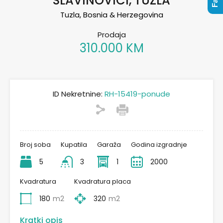
SLAVINOVICI, TUZLA
Tuzla, Bosnia & Herzegovina
Prodaja
310.000 KM
ID Nekretnine:
RH-15419-ponude
Broj soba
Kupatila
Garaža
Godina izgradnje
5
3
1
2000
Kvadratura
Kvadratura placa
180
m2
320
m2
Kratki opis