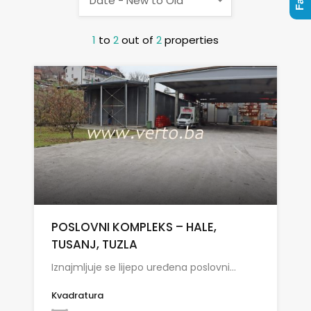
Date - New to Old
1
to
2
out of
2
properties
POSLOVNI KOMPLEKS – HALE,
TUSANJ, TUZLA
Iznajmljuje se lijepo uređena poslovni…
Kvadratura