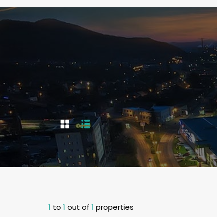
1
to
1
out of
1
properties