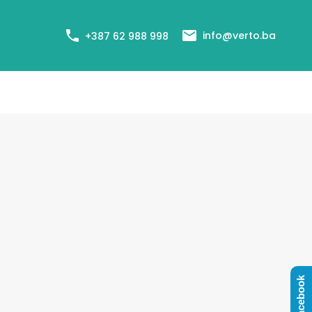
+387 62 988 998
Cjenovnik usluga
Agenti
Blog
info@verto.ba
+387 62 988 998
Facebook