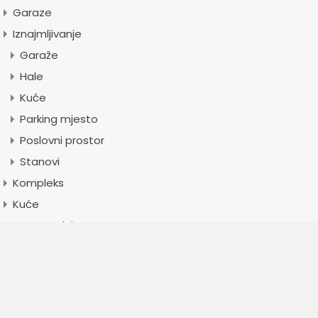
Garaze
Iznajmljivanje
Garaže
Hale
Kuće
Parking mjesto
Poslovni prostor
Stanovi
Kompleks
Kuće
Novogradnja
Poslovni prostor
Skladište
Sprat: 14
Stambeno - poslovni objekat