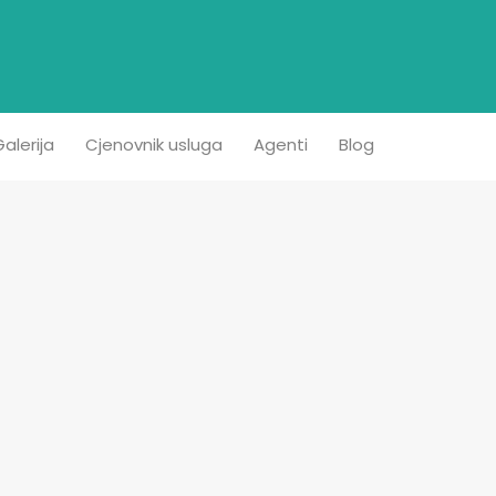
etna
Prodaja
Iznajmljivanje
Kontakt
Galerija
alerija
Cjenovnik usluga
Agenti
Blog