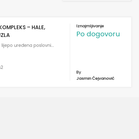
Iznajmljivanje
KOMPLEKS – HALE,
Po dogovoru
UZLA
e lijepo uređena poslovni…
2
By
Jasmin Ćejvanović