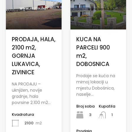
PRODAJA, HALA,
KUCA NA
2100 m2,
PARCELI 900
GORNJA
m2,
LUKAVICA,
DOBOSNICA
ZIVINICE
Prodaje se kuća na
mirnoj lokaciji u
NA PRODAJU –
mjestu Dobošnica,
uknjižen, novije
naselje…
gradnje, hala
povrsine 2.100 m2…
Broj soba
Kupatila
Kvadratura
3
1
2100
m2
Prodaja