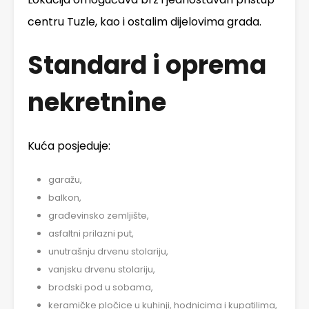
centru Tuzle, kao i ostalim dijelovima grada.
Standard i oprema
nekretnine
Kuća posjeduje:
garažu,
balkon,
građevinsko zemljište,
asfaltni prilazni put,
unutrašnju drvenu stolariju,
vanjsku drvenu stolariju,
brodski pod u sobama,
keramičke pločice u kuhinji, hodnicima i kupatilima,