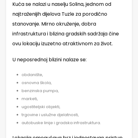
Kuća se nalazi u naselju Solina, jednom od
najtraženijih dijelova Tuzle za porodično
stanovanje. Mirno okruženje, dobra
infrastruktura i blizina gradskih sadržaja čine
ovu lokaciju izuzetno atraktivnom za život.
U neposrednoj blizini nalaze se:
obdanište,
osnovna škola,
benzinska pumpa,
marketi,
ugostiteljski objekti,
trgovine i uslužne djelatnosti,
autobuske linije i gradska infrastruktura.
Lokacija omogućava brz i jednostavan pristup