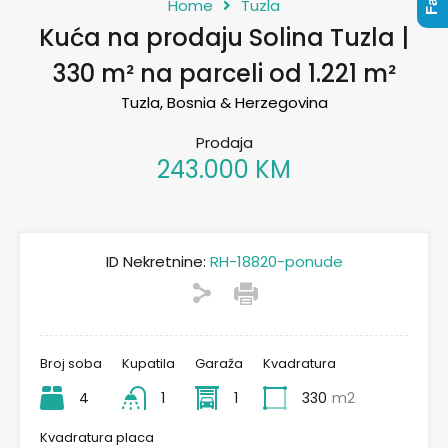
Home
Tuzla
Kuća na prodaju Solina Tuzla |
330 m² na parceli od 1.221 m²
Tuzla, Bosnia & Herzegovina
Prodaja
243.000 KM
ID Nekretnine:
RH-18820-ponude
Broj soba
Kupatila
Garaža
Kvadratura
4
1
1
330
m2
Kvadratura placa