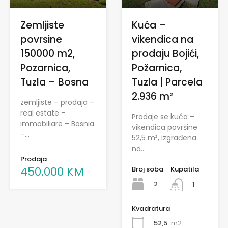
Zemljiste
Kuća –
povrsine
vikendica na
150000 m2,
prodaju Bojići,
Pozarnica,
Požarnica,
Tuzla – Bosna
Tuzla | Parcela
2.936 m²
zemljiste – prodaja –
real estate -
Prodaje se kuća –
immobiliare – Bosnia
vikendica površine
–…
52,5 m², izgrađena
na…
Prodaja
450.000 KM
Broj soba
Kupatila
2
1
Kvadratura
52,5
m2