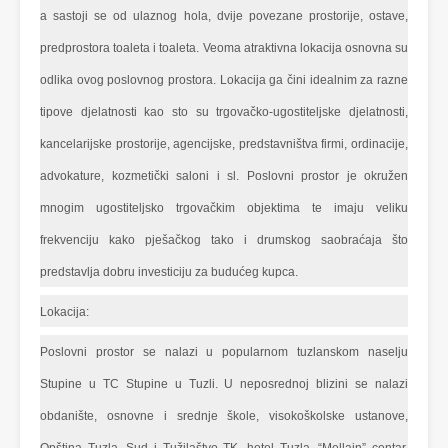
a sastoji se od ulaznog hola, dvije povezane prostorije, ostave,
predprostora toaleta i toaleta. Veoma atraktivna lokacija osnovna su
odlika ovog poslovnog prostora. Lokacija ga čini idealnim za razne
tipove djelatnosti kao sto su trgovačko-ugostiteljske djelatnosti,
kancelarijske prostorije, agencijske, predstavništva firmi, ordinacije,
advokature, kozmetički saloni i sl. Poslovni prostor je okružen
mnogim ugostiteljsko trgovačkim objektima te imaju veliku
frekvenciju kako pješačkog tako i drumskog saobraćaja što
predstavlja dobru investiciju za budućeg kupca.
Lokacija:
Poslovni prostor se nalazi u popularnom tuzlanskom naselju
Stupine u TC Stupine u Tuzli. U neposrednoj blizini se nalazi
obdanište, osnovne i srednje škole, visokoškolske ustanove,
Opština Tuzla, Sud i Tužilaštvo TK, hotel Tuzla, “Mellain” centar,