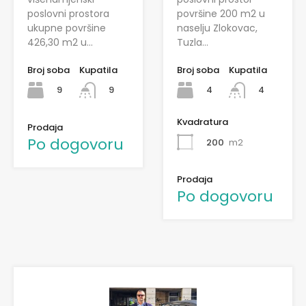
poslovni prostora
površine 200 m2 u
ukupne površine
naselju Zlokovac,
426,30 m2 u…
Tuzla…
Broj soba
Kupatila
Broj soba
Kupatila
9
4
9
4
Kvadratura
Prodaja
Po dogovoru
200
m2
Prodaja
Po dogovoru