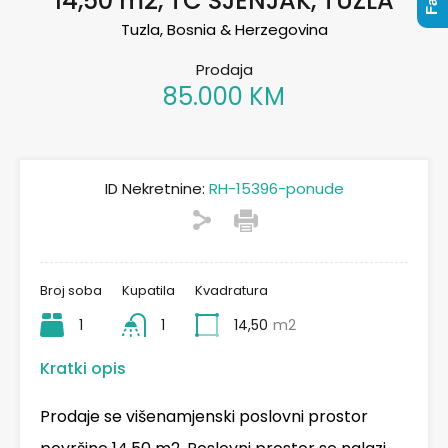
14,50 m2, TC SJENJAK, TUZLA
Tuzla, Bosnia & Herzegovina
Prodaja
85.000 KM
ID Nekretnine:
RH-15396-ponude
Broj soba
Kupatila
Kvadratura
1
1
14,50
m2
Kratki opis
Prodaje se višenamjenski poslovni prostor