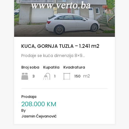
KUCA, GORNJA TUZLA – 1.241 m2
Prodaje se kuća dimenzija 8×9…
Broj soba
Kupatila
Kvadratura
m2
3
150
1
Prodaja
208.000 KM
By
Jasmin Ćejvanović