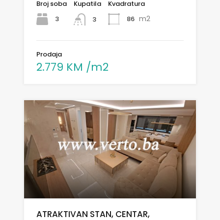
Broj soba
Kupatila
Kvadratura
m2
3
86
3
Prodaja
2.779 KM /m2
ATRAKTIVAN STAN, CENTAR,