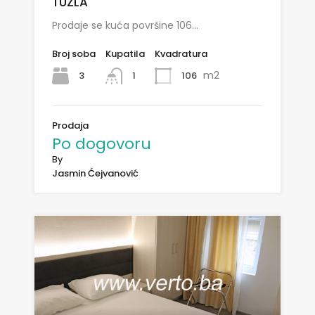
TUZLA
Prodaje se kuća površine 106…
Broj soba
Kupatila
Kvadratura
m2
3
106
1
Prodaja
Po dogovoru
By
Jasmin Ćejvanović