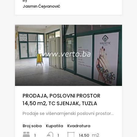
By
Jasmin Ćejvanović
PRODAJA, POSLOVNI PROSTOR
14,50 m2, TC SJENJAK, TUZLA
Prodaje se višenamjenski poslovni prostor…
Broj soba
Kupatila
Kvadratura
m2
1
14,50
1