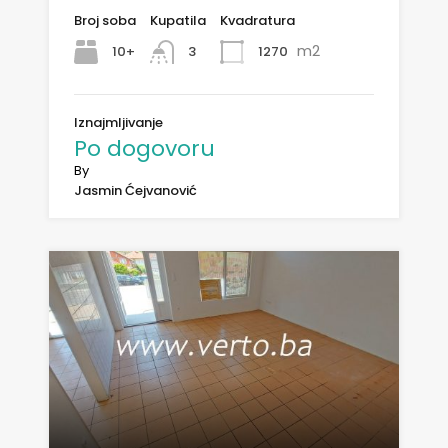
Broj soba
Kupatila
Kvadratura
m2
10+
1270
3
Iznajmljivanje
Po dogovoru
By
Jasmin Ćejvanović