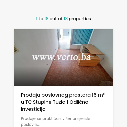
1
to
18
out of
18
properties
Prodaja poslovnog prostora 16 m²
u TC Stupine Tuzla | Odlična
investicija
Prodaje se praktičan višenamjenski
poslovni…