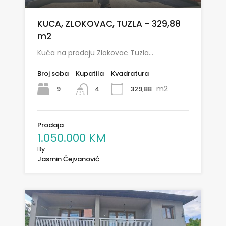
KUCA, ZLOKOVAC, TUZLA – 329,88
m2
Kuća na prodaju Zlokovac Tuzla…
Broj soba
Kupatila
Kvadratura
m2
9
329,88
4
Prodaja
1.050.000 KM
By
Jasmin Ćejvanović