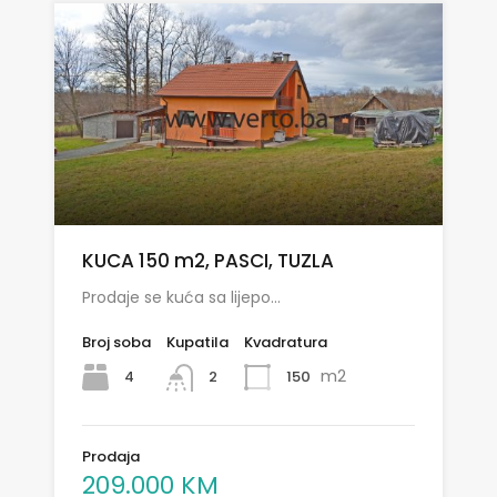
KUCA 150 m2, PASCI, TUZLA
Prodaje se kuća sa lijepo…
Broj soba
Kupatila
Kvadratura
m2
4
150
2
Prodaja
209.000 KM