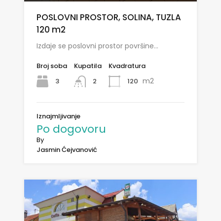
POSLOVNI PROSTOR, SOLINA, TUZLA
120 m2
Izdaje se poslovni prostor površine…
Broj soba
Kupatila
Kvadratura
m2
3
120
2
Iznajmljivanje
Po dogovoru
By
Jasmin Ćejvanović