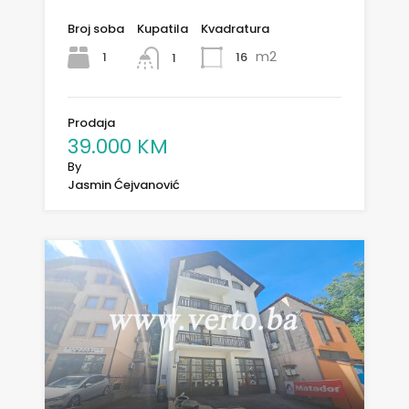
Broj soba
Kupatila
Kvadratura
m2
1
16
1
Prodaja
39.000 KM
By
Jasmin Ćejvanović