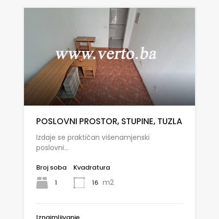
POSLOVNI PROSTOR, STUPINE, TUZLA
Izdaje se praktičan višenamjenski
poslovni…
Broj soba
Kvadratura
m2
1
16
Iznajmljivanje