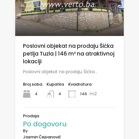
Poslovni objekat na prodaju Šićka
petlja Tuzla | 146 m² na atraktivnoj
lokaciji
Poslovni objekat na prodaju Šićka…
Broj soba
Kupatila
Kvadratura
m2
4
146
4
Prodaja
Po dogovoru
By
Jasmin Ćejvanović