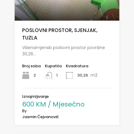
POSLOVNI PROSTOR, SJENJAK,
TUZLA
Višenamjenski poslovni prostor površine
30,26…
Broj soba
Kupatila
Kvadratura
m2
2
30,26
1
Iznajmljivanje
600 KM / Mjesečno
By
Jasmin Ćejvanović