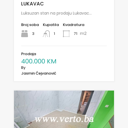
LUKAVAC
Luksuzan stan na prodaju Lukavac…
Broj soba
Kupatila
Kvadratura
m2
3
71
1
Prodaja
400.000 KM
By
Jasmin Ćejvanović