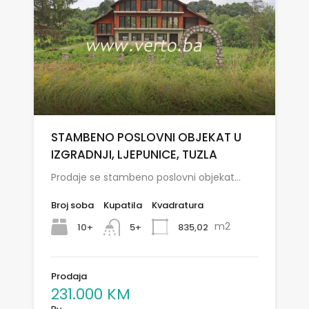
STAMBENO POSLOVNI OBJEKAT U
IZGRADNJI, LJEPUNICE, TUZLA
Prodaje se stambeno poslovni objekat…
Broj soba
Kupatila
Kvadratura
m2
10+
835,02
5+
Prodaja
231.000 KM