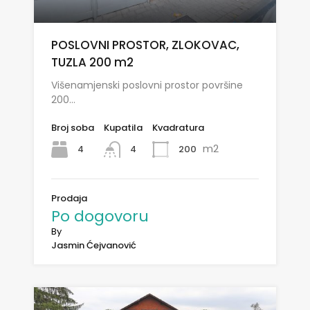
POSLOVNI PROSTOR, ZLOKOVAC,
TUZLA 200 m2
Višenamjenski poslovni prostor površine
200…
Broj soba
Kupatila
Kvadratura
m2
4
200
4
Prodaja
Po dogovoru
By
Jasmin Ćejvanović