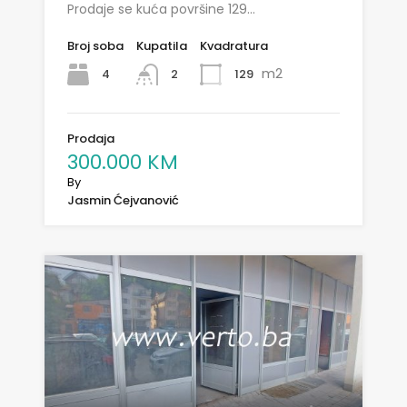
Prodaje se kuća površine 129…
Broj soba
Kupatila
Kvadratura
m2
4
129
2
Prodaja
300.000 KM
By
Jasmin Ćejvanović