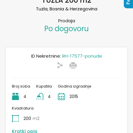
TUZLA 200 m2
Tuzla, Bosnia & Herzegovina
Prodaja
Po dogovoru
ID Nekretnine:
RH-17577-ponude
Broj soba
Kupatila
Godina izgradnje
4
4
2015
Kvadratura
200
m2
Kratki opis