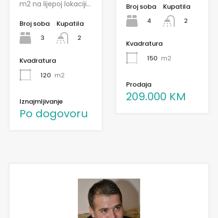
m2 na lijepoj lokaciji…
Broj soba
Kupatila
4
2
Broj soba
Kupatila
3
2
Kvadratura
150
m2
Kvadratura
120
m2
Prodaja
209.000 KM
Iznajmljivanje
Po dogovoru