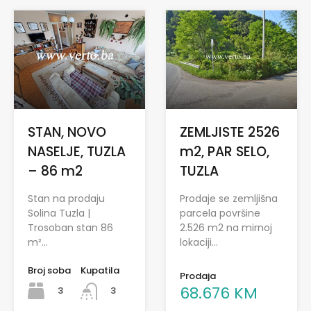
STAN, NOVO
ZEMLJISTE 2526
NASELJE, TUZLA
m2, PAR SELO,
– 86 m2
TUZLA
Stan na prodaju
Prodaje se zemljišna
Solina Tuzla |
parcela površine
Trosoban stan 86
2.526 m2 na mirnoj
m²…
lokaciji…
Broj soba
Kupatila
Prodaja
68.676 KM
3
3