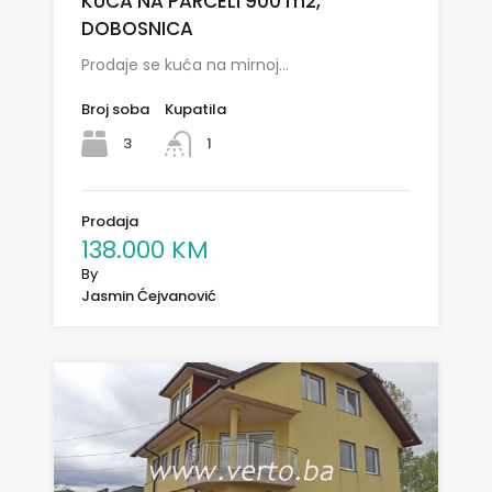
KUCA NA PARCELI 900 m2,
DOBOSNICA
Prodaje se kuća na mirnoj…
Broj soba
Kupatila
3
1
Prodaja
138.000 KM
By
Jasmin Ćejvanović