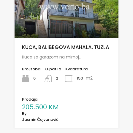
KUCA, BALIBEGOVA MAHALA, TUZLA
Kuca sa garazom na mirnoj…
Broj soba
Kupatila
Kvadratura
m2
6
150
2
Prodaja
205.500 KM
By
Jasmin Ćejvanović