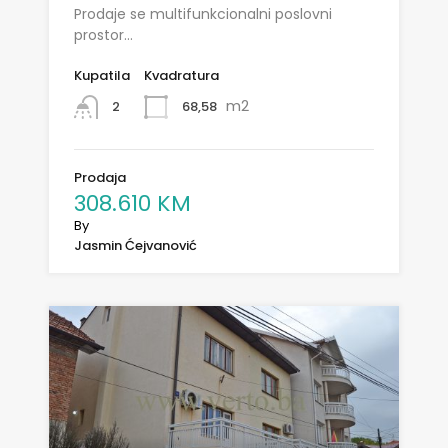
Prodaje se multifunkcionalni poslovni
prostor…
Kupatila
Kvadratura
m2
68,58
2
Prodaja
308.610 KM
By
Jasmin Ćejvanović