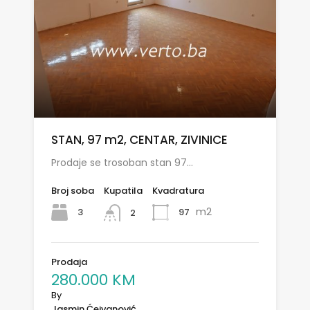
STAN, 97 m2, CENTAR, ZIVINICE
Prodaje se trosoban stan 97…
Broj soba
Kupatila
Kvadratura
m2
3
97
2
Prodaja
280.000 KM
By
Jasmin Ćejvanović