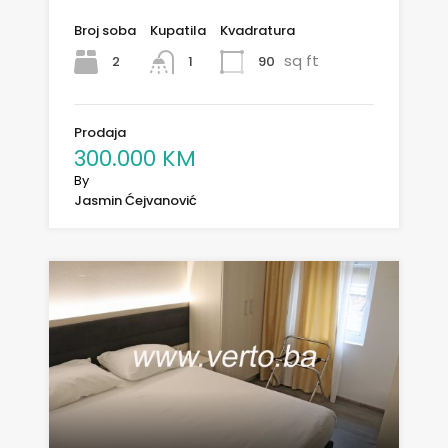
Broj soba
Kupatila
Kvadratura
sq ft
2
90
1
Prodaja
300.000 KM
By
Jasmin Ćejvanović