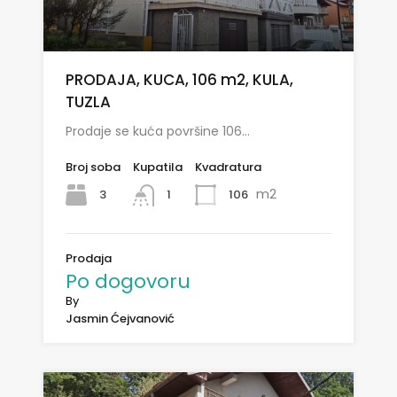
PRODAJA, KUCA, 106 m2, KULA,
TUZLA
Prodaje se kuća površine 106…
Broj soba
Kupatila
Kvadratura
m2
3
106
1
Prodaja
Po dogovoru
By
Jasmin Ćejvanović