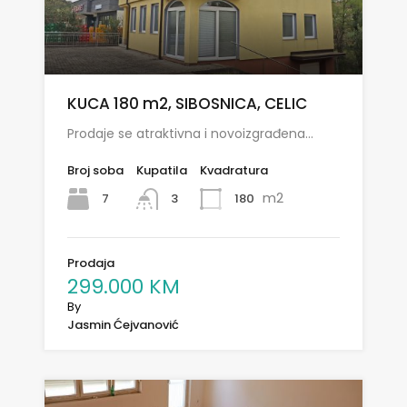
KUCA 180 m2, SIBOSNICA, CELIC
Prodaje se atraktivna i novoizgrađena…
Broj soba
Kupatila
Kvadratura
m2
7
180
3
Prodaja
299.000 KM
By
Jasmin Ćejvanović