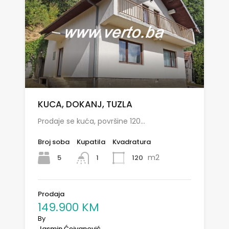
KUCA, DOKANJ, TUZLA
Prodaje se kuća, površine 120…
Broj soba
Kupatila
Kvadratura
m2
5
120
1
Prodaja
149.900 KM
By
Jasmin Ćejvanović